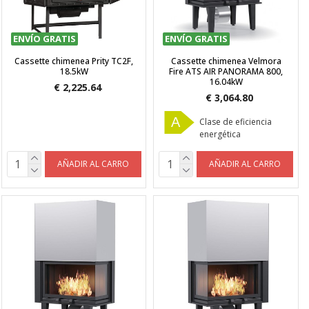
ENVÍO GRATIS
ENVÍO GRATIS
Cassette chimenea Prity TC2F,
Cassette chimenea Velmora
18.5kW
Fire ATS AIR PANORAMA 800,
16.04kW
€ 2,225.64
€ 3,064.80
A
Clase de eficiencia
energética
AÑADIR AL CARRO
AÑADIR AL CARRO