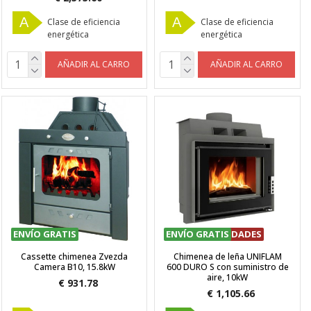
A
A
Clase de eficiencia
Clase de eficiencia
energética
energética
AÑADIR AL CARRO
AÑADIR AL CARRO
ENVÍO GRATIS
ENVÍO GRATIS
ÚLTIMAS UNIDADES
Cassette chimenea Zvezda
Chimenea de leña UNIFLAM
Camera B10, 15.8kW
600 DURO S con suministro de
aire, 10kW
€ 931.78
€ 1,105.66