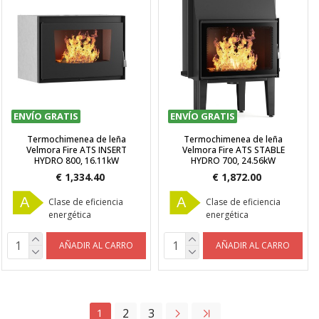
ENVÍO GRATIS
ENVÍO GRATIS
Termochimenea de leña
Termochimenea de leña
Velmora Fire ATS INSERT
Velmora Fire ATS STABLE
HYDRO 800, 16.11kW
HYDRO 700, 24.56kW
€ 1,334.40
€ 1,872.00
A
A
Clase de eficiencia
Clase de eficiencia
energética
energética
AÑADIR AL CARRO
AÑADIR AL CARRO
1
2
3