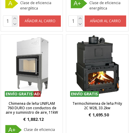
A
A+
Clase de eficiencia
Clase de eficiencia
energética
energética
AÑADIR AL CARRO
AÑADIR AL CARRO
ENVÍO GRATIS
ÚLTIMA UNIDAD
ENVÍO GRATIS
Chimenea de leña UNIFLAM
Termochimenea de leña Prity
760 DURO con conductos de
2C W28, 33.2kw
aire y suministro de aire, 11kW
€ 1,695.50
€ 1,882.12
A+
Clase de eficiencia