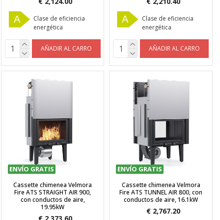
€ 2,124.00
€ 2,210.40
A
A
Clase de eficiencia
Clase de eficiencia
energética
energética
AÑADIR AL CARRO
AÑADIR AL CARRO
ENVÍO GRATIS
ENVÍO GRATIS
Cassette chimenea Velmora
Cassette chimenea Velmora
Fire ATS STRAIGHT AIR 900,
Fire ATS TUNNEL AIR 800, con
con conductos de aire,
conductos de aire, 16.1kW
19.95kW
€ 2,767.20
€ 2,373.60