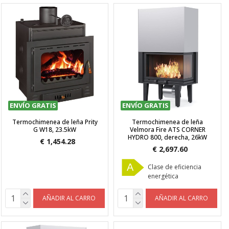
ENVÍO GRATIS
ENVÍO GRATIS
Termochimenea de leña Prity
Termochimenea de leña
G W18, 23.5kW
Velmora Fire ATS CORNER
HYDRO 800, derecha, 26kW
€ 1,454.28
€ 2,697.60
A
Clase de eficiencia
energética
AÑADIR AL CARRO
AÑADIR AL CARRO