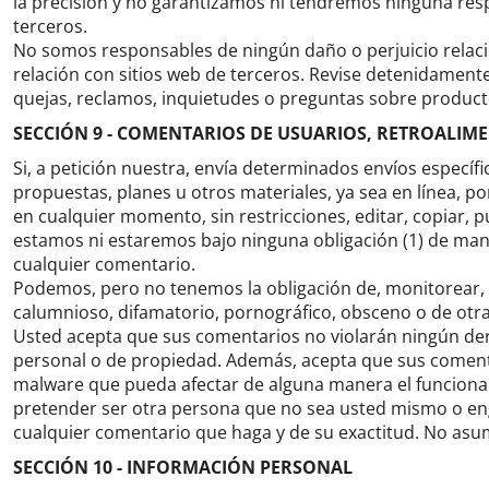
la precisión y no garantizamos ni tendremos ninguna respo
terceros.
No somos responsables de ningún daño o perjuicio relacio
relación con sitios web de terceros.
Revise detenidamente 
quejas, reclamos, inquietudes o preguntas sobre producto
SECCIÓN 9 - COMENTARIOS DE USUARIOS, RETROALIM
Si, a petición nuestra, envía determinados envíos específi
propuestas, planes u otros materiales, ya sea en línea, p
en cualquier momento, sin restricciones, editar, copiar, p
estamos ni estaremos bajo ninguna obligación (1) de ma
cualquier comentario.
Podemos, pero no tenemos la obligación de, monitorear, e
calumnioso, difamatorio, pornográfico, obsceno o de otra 
Usted acepta que sus comentarios no violarán ningún dere
personal o de propiedad.
Además, acepta que sus comenta
malware que pueda afectar de alguna manera el funcionam
pretender ser otra persona que no sea usted mismo o eng
cualquier comentario que haga y de su exactitud.
No asum
SECCIÓN 10 - INFORMACIÓN PERSONAL