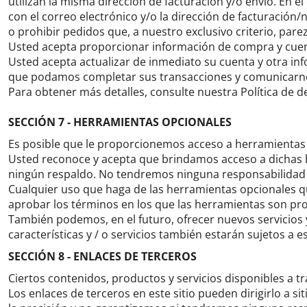
utilizan la misma dirección de facturación y/o envío.
En el
con el correo electrónico y/o la dirección de facturació
o prohibir pedidos que, a nuestro exclusivo criterio, par
Usted acepta proporcionar información de compra y cuent
Usted acepta actualizar de inmediato su cuenta y otra inf
que podamos completar sus transacciones y comunicarno
Para obtener más detalles, consulte nuestra Política de d
SECCIÓN 7 - HERRAMIENTAS OPCIONALES
Es posible que le proporcionemos acceso a herramientas 
Usted reconoce y acepta que brindamos acceso a dichas he
ningún respaldo.
No tendremos ninguna responsabilidad d
Cualquier uso que haga de las herramientas opcionales que
aprobar los términos en los que las herramientas son pr
También podemos, en el futuro, ofrecer nuevos servicios y
características y / o servicios también estarán sujetos a e
SECCIÓN 8 - ENLACES DE TERCEROS
Ciertos contenidos, productos y servicios disponibles a tr
Los enlaces de terceros en este sitio pueden dirigirlo a s