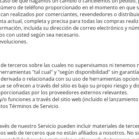
 caso de que hagamos un cambio o cancelemos un pedido, 
n/número de teléfono proporcionado en el momento en que se
ezcan realizados por comerciantes, revendedores o distribui
a actual, completa y precisa para todas las compras realiz
ormación, incluida su dirección de correo electrónico y núm
s con usted según sea necesario.
evoluciones.
de terceros sobre las cuales no supervisamos ni tenemos n
rramientas "tal cual" y "según disponibilidad" sin garantía
erivada o relacionada con su uso de herramientas opciona
 se ofrecen a través del sitio es bajo su propio riesgo y di
oporcionadas por los proveedores externos relevantes.
/o funciones a través del sitio web (incluido el lanzamien
stos Términos de Servicio.
avés de nuestro Servicio pueden incluir materiales de terce
itios web de terceros que no están afiliados a nosotros.
No s