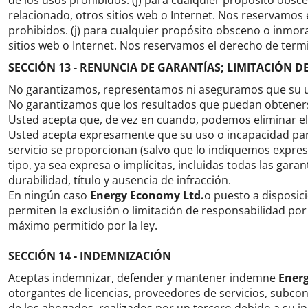
de los usos prohibidos.
(j) para cualquier propósito obsc
relacionado, otros sitios web o Internet.
Nos reservamos el
prohibidos.
(j) para cualquier propósito obsceno o inmor
sitios web o Internet.
Nos reservamos el derecho de termina
SECCIÓN 13 - RENUNCIA DE GARANTÍAS;
LIMITACIÓN D
No garantizamos, representamos ni aseguramos que su uso
No garantizamos que los resultados que puedan obtenerse 
Usted acepta que, de vez en cuando, podemos eliminar el s
Usted acepta expresamente que su uso o incapacidad para 
servicio se proporcionan (salvo que lo indiquemos expresa
tipo, ya sea expresa o implícitas, incluidas todas las gar
durabilidad, título y ausencia de infracción.
En ningún caso
Energy Economy Ltd.
o puesto a disposició
permiten la exclusión o limitación de responsabilidad por
máximo permitido por la ley.
SECCIÓN 14 - INDEMNIZACIÓN
Aceptas indemnizar, defender y mantener indemne
Ener
otorgantes de licencias, proveedores de servicios, subco