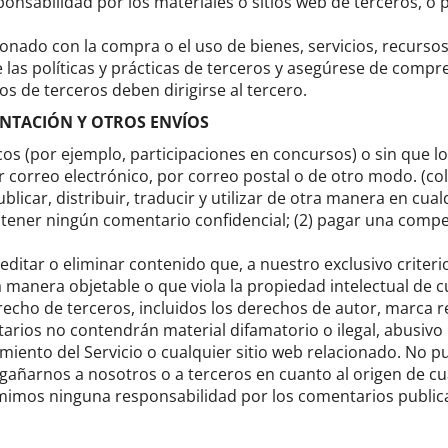
nsabilidad por los materiales o sitios web de terceros, o p
nado con la compra o el uso de bienes, servicios, recursos
las políticas y prácticas de terceros y asegúrese de compre
s de terceros deben dirigirse al tercero.
ENTACIÓN Y OTROS ENVÍOS
cos (por ejemplo, participaciones en concursos) o sin que lo
or correo electrónico, por correo postal o de otro modo. (
ublicar, distribuir, traducir y utilizar de otra manera en c
ntener ningún comentario confidencial;
(2) pagar una compe
ditar o eliminar contenido que, a nuestro exclusivo criteri
manera objetable o que viola la propiedad intelectual de cu
cho de terceros, incluidos los derechos de autor, marca r
rios no contendrán material difamatorio o ilegal, abusivo 
iento del Servicio o cualquier sitio web relacionado.
No pu
añarnos a nosotros o a terceros en cuanto al origen de c
imos ninguna responsabilidad por los comentarios publica