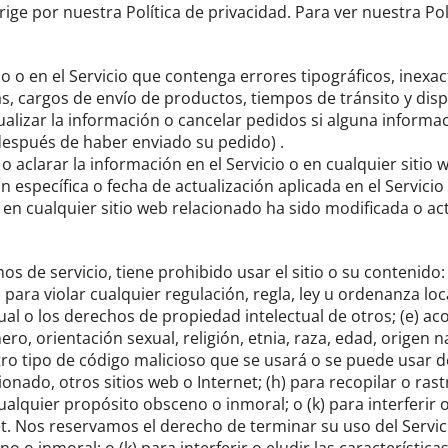
rige por nuestra Política de privacidad.
Para ver nuestra Pol
 o en el Servicio que contenga errores tipográficos, inex
s, cargos de envío de productos, tiempos de tránsito y disp
ualizar la información o cancelar pedidos si alguna informac
después de haber enviado su pedido) .
aclarar la información en el Servicio o en cualquier sitio w
n específica o fecha de actualización aplicada en el Servic
 en cualquier sitio web relacionado ha sido modificada o ac
 de servicio, tiene prohibido usar el sitio o su contenido: 
) para violar cualquier regulación, regla, ley u ordenanza loca
tual o los derechos de propiedad intelectual de otros;
(e) ac
o, orientación sexual, religión, etnia, raza, edad, origen 
otro tipo de código malicioso que se usará o se puede usar 
ionado, otros sitios web o Internet;
(h) para recopilar o ras
 cualquier propósito obsceno o inmoral;
o (k) para interferir
et.
Nos reservamos el derecho de terminar su uso del Servici