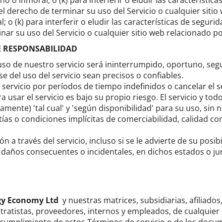
eno o inmoral;
o (k) para interferir o eludir las característic
 derecho de terminar su uso del Servicio o cualquier sitio 
al;
o (k) para interferir o eludir las características de seguri
r su uso del Servicio o cualquier sitio web relacionado por
E RESPONSABILIDAD
 de nuestro servicio será ininterrumpido, oportuno, segur
del uso del servicio sean precisos o confiables.
ervicio por períodos de tiempo indefinidos o cancelar el s
usar el servicio es bajo su propio riesgo.
El servicio y tod
mente) 'tal cual' y 'según disponibilidad' para su uso, sin
antías o condiciones implícitas de comerciabilidad, calidad c
n a través del servicio, incluso si se le advierte de su posib
 daños consecuentes o incidentales, en dichos estados o jur
gy Economy Ltd
y nuestras matrices, subsidiarias, afiliados,
ntratistas, proveedores, internos y empleados, de cualquie