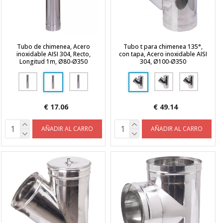
Tubo de chimenea, Acero
Tubo t para chimenea 135°,
inoxidable AISI 304, Recto,
con tapa, Acero inoxidable AISI
Longitud 1m, Ø80-Ø350
304, Ø100-Ø350
€ 17.06
€ 49.14
AÑADIR AL CARRO
AÑADIR AL CARRO