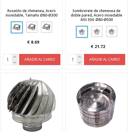
Rosetón de chimenea, Acero
Sombrerete de chimenea de
inoxidable, Tamaño Ø80-Ø300
doble pared, Acero inoxidable
AISI 304. Ø80-Ø500
€ 8.69
€ 21.72
AÑADIR AL CARRO
AÑADIR AL CARRO