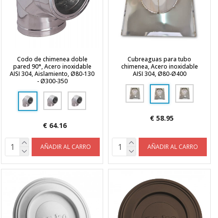
Codo de chimenea doble
Cubreaguas para tubo
pared 90°, Acero inoxidable
chimenea, Acero inoxidable
AISI 304, Aislamiento, Ø80-130
AISI 304, Ø80-Ø400
- Ø300-350
€ 58.95
€ 64.16
AÑADIR AL CARRO
AÑADIR AL CARRO