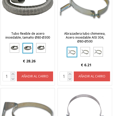
Tubo flexible de acero
Abrazadera tubo chimenea,
inoxidable, tamaño Ø80-Ø300
Acero inoxidable AISI 304,
Ø80-Ø500
€ 28.26
€ 6.21
AÑADIR AL CARRO
AÑADIR AL CARRO