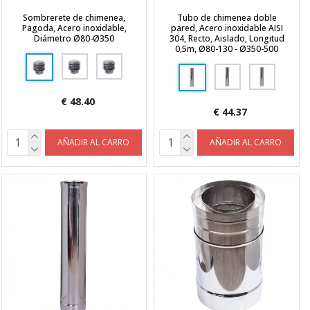
Sombrerete de chimenea,
Tubo de chimenea doble
Pagoda, Acero inoxidable,
pared, Acero inoxidable AISI
Diámetro Ø80-Ø350
304, Recto, Aislado, Longitud
0,5m, Ø80-130 - Ø350-500
€ 48.40
€ 44.37
AÑADIR AL CARRO
AÑADIR AL CARRO