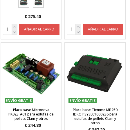
€ 275.40
AÑADIR AL CARRO
AÑADIR AL CARRO
ENVÍO GRATIS
ENVÍO GRATIS
Placa base Micronova
Placa base Tiemme MB250
PK023_A01 para estufas de
IDRO PSYSL01000236 para
pellets Clam y otros
estufas de pellets Clam y
otros
€ 244.80
€ 367.20