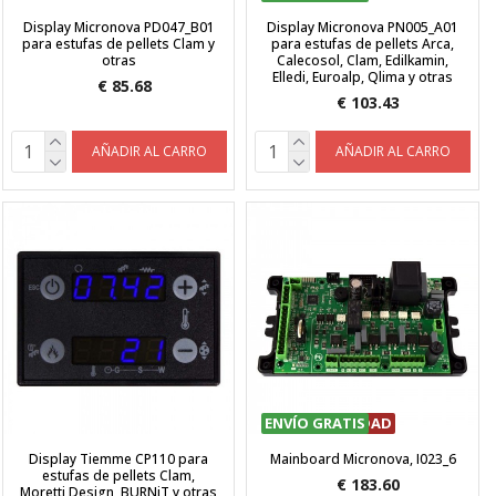
Display Micronova PD047_B01
Display Micronova PN005_A01
para estufas de pellets Clam y
para estufas de pellets Arca,
otras
Calecosol, Clam, Edilkamin,
Elledi, Euroalp, Qlima y otras
€ 85.68
€ 103.43
AÑADIR AL CARRO
AÑADIR AL CARRO
ENVÍO GRATIS
ÚLTIMA UNIDAD
Display Tiemme CP110 para
Mainboard Micronova, I023_6
estufas de pellets Clam,
€ 183.60
Moretti Design, BURNiT y otras