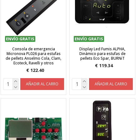
ENVÍO GRATIS
ENVÍO GRATIS
Consola de emergencia
Display Led Fumis ALPHA,
Micronova PL026 para estufas
Dinámico para estufas de
de pellets Anselmo Cola, Clam,
pellets Eco Spar, BURNiT
Ecoteck, Ravelli y otros
€ 119.34
€ 122.40
AÑADIR AL CARRO
AÑADIR AL CARRO