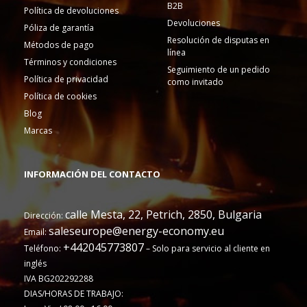
B2B
Política de devoluciones
Devoluciones
Póliza de garantía
Resolución de disputas en
Métodos de pago
línea
Términos y condiciones
Seguimiento de un pedido
Política de privacidad
como invitado
Política de cookies
Blog
Marcas
INFORMACIÓN DEL CONTACTO
calle Mesta, 22, Petrich, 2850, Bulgaria
Dirección:
saleseurope@energy-economy.eu
Email:
+442045773807
Teléfono:
– Solo para servicio al cliente en
inglés
IVA BG202292288
DIAS/HORAS DE TRABAJO: