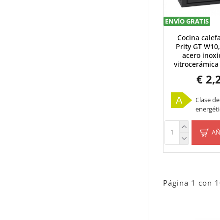
ENVÍO GRATIS
Cocina calef
Prity GT W10
acero inoxi
vitrocerámica
€ 2,
A
Clase de
energéti
AÑ
Página 1 con 1