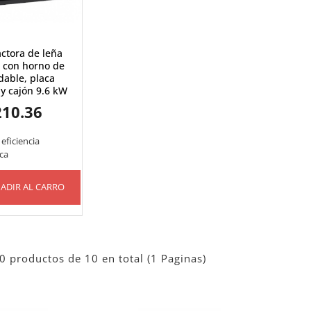
actora de leña
, con horno de
dable, placa
 y cajón 9.6 kW
210.36
 eficiencia
ca
ADIR AL CARRO
0 productos de 10 en total (1 Paginas)