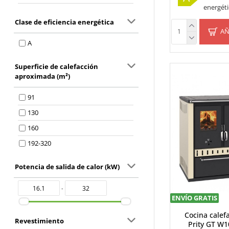
energéti
Pies
Clase de eficiencia energética
AÑ
A
Superficie de calefacción
aproximada (m²)
91
130
160
192-320
Potencia de salida de calor (kW)
-
ENVÍO GRATIS
Cocina calef
Revestimiento
Prity GT W1