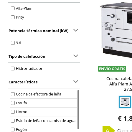
Alfa-Plam
Prity
Potencia térmica nominal (kW)
9.6
Tipo de calefacción
Hidrorradiador
ENVÍO GRATIS
Cocina calef
Características
Alfa Plam A
27.
Cocina calefactora de leña
Estufa
Horno
€ 1,
Estufa de leña con camisa de agua
Fogón
A
Clase de