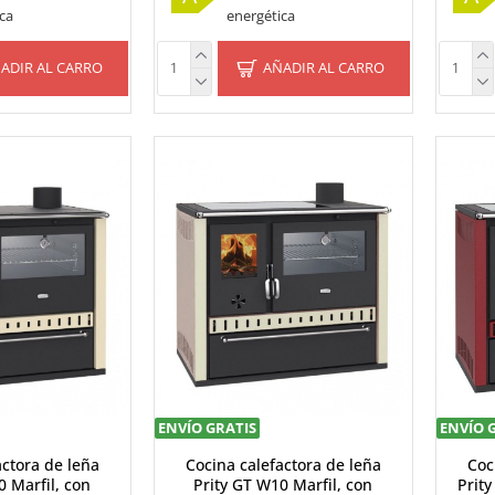
ca
energética
ADIR AL CARRO
AÑADIR AL CARRO
ENVÍO GRATIS
ENVÍO 
actora de leña
Cocina calefactora de leña
Coc
0 Marfil, con
Prity GT W10 Marfil, con
Prit