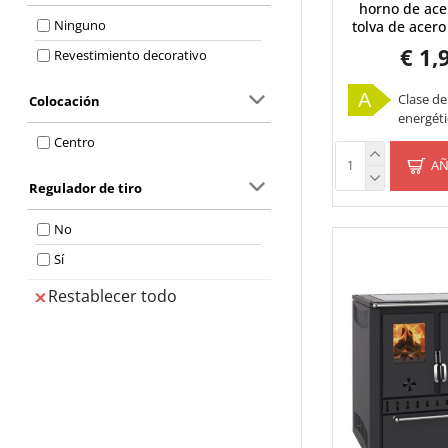
horno de ace
Ninguno
tolva de acero
€ 1,
Revestimiento decorativo
A
Clase de
Colocación
energéti
Centro
AÑ
Regulador de tiro
No
Sí
Restablecer todo