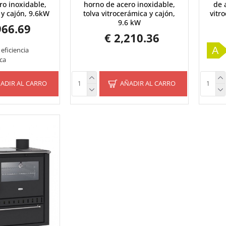
ro inoxidable,
horno de acero inoxidable,
de 
 y cajón, 9.6kW
tolva vitrocerámica y cajón,
vitr
9.6 kW
966.69
€ 2,210.36
A
 eficiencia
ca
ADIR AL CARRO
AÑADIR AL CARRO