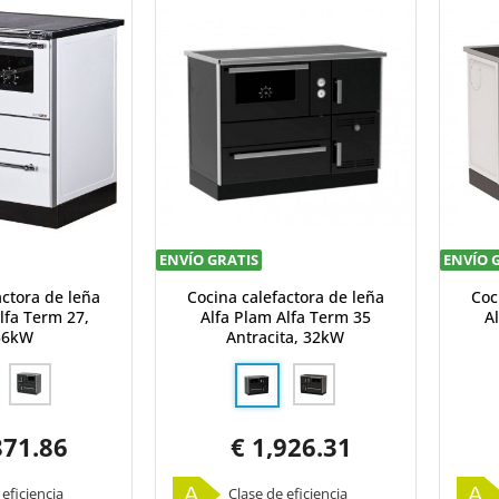
ENVÍO GRATIS
ENVÍO 
actora de leña
Cocina calefactora de leña
Coc
lfa Term 27,
Alfa Plam Alfa Term 35
A
56kW
Antracita, 32kW
871.86
€ 1,926.31
A
A
 eficiencia
Clase de eficiencia