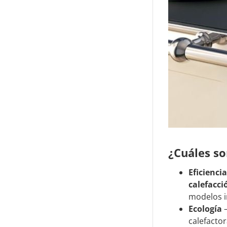
¿Cuáles so
Eficienci
calefacci
modelos i
Ecología
–
calefacto