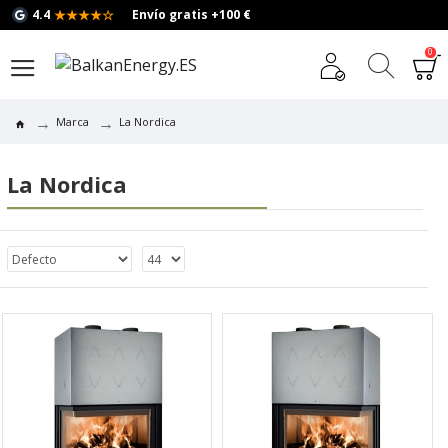
★★★★☆
4.4
Envío gratis +100 €
0
Marca
La Nordica
La Nordica