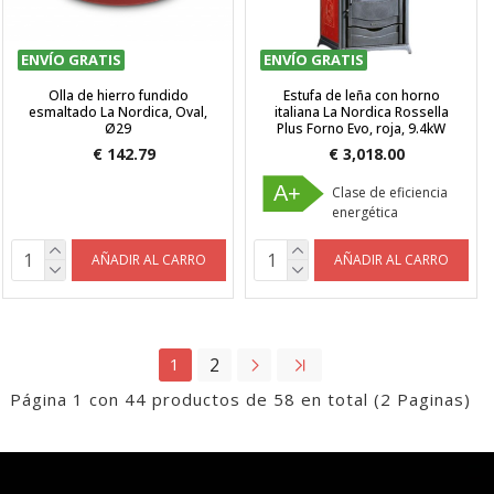
ENVÍO GRATIS
ENVÍO GRATIS
Olla de hierro fundido
Estufa de leña con horno
esmaltado La Nordica, Oval,
italiana La Nordica Rossella
Ø29
Plus Forno Evo, roja, 9.4kW
€ 142.79
€ 3,018.00
A+
Clase de eficiencia
energética
AÑADIR AL CARRO
AÑADIR AL CARRO
1
2
Página 1 con 44 productos de 58 en total (2 Paginas)