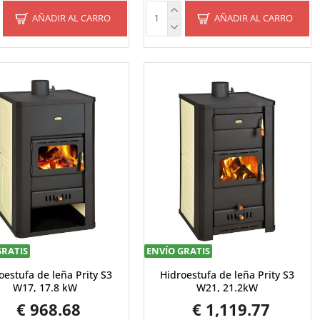
AÑADIR AL CARRO
AÑADIR AL CARRO
GRATIS
ENVÍO GRATIS
oestufa de leña Prity S3
Hidroestufa de leña Prity S3
W17, 17.8 kW
W21, 21.2kW
€ 968.68
€ 1,119.77