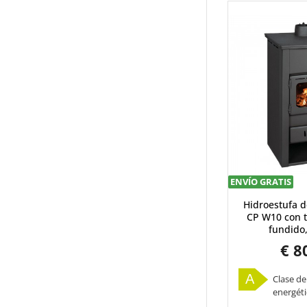
ENVÍO GRATIS
Hidroestufa d
CP W10 con t
fundido
€ 8
A
Clase de
energéti