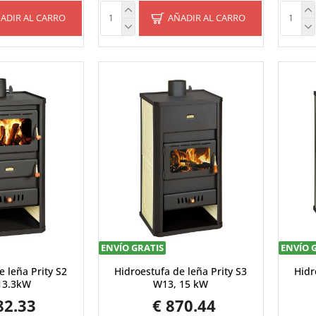
ADIR AL CARRO
AÑADIR AL CARRO
ENVÍO GRATIS
ENVÍO 
e leña Prity S2
Hidroestufa de leña Prity S3
Hidr
13.3kW
W13, 15 kW
82.33
€ 870.44