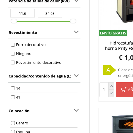
Potencia de salida de calor (kW)
105
110
-
114
125
Revestimiento
ENVÍO GRATIS
130
Hidroestufa
Forro decorativo
131
horno Prity F
Ninguno
€ 1,
135
Revestimiento decorativo
140
A
Clase de
148
energéti
Capacidad/contenido de agua (L)
150
14
AÑ
160
41
165
180
Colocación
190
Centro
192-320
Esquina