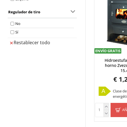
210
Regulador de tiro
No
Sí
Restablecer todo
ENVÍO GRATIS
Hidroestufa
horno Zvez
15
€ 1,
A
Clase de
energéti
AÑ