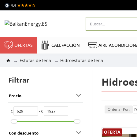
★★★★☆
4.4
OFERTAS
CALEFACCIÓN
AIRE ACONDICIO
Estufas de leña
Hidroestufas de leña
Filtrar
Hidroes
Precio
Ordenar Por:
€
- €
OFERTA
Con descuento