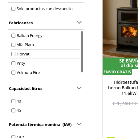
Solo productos con descuento
Fabricantes
Balkan Energy
Alfa-Plam
Horvat
Prity
ENVÍO GRATIS
Velmora Fire
Zvezda
Hidroestufa
horno Balkan 
Capacidad, litros
11.6kW 
40
€ 1,240.00
45
Potencia térmica nominal (kW)
18.2