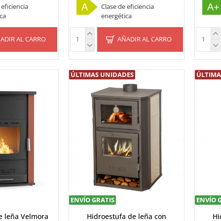
A
A+
 eficiencia
Clase de eficiencia
ca
energética
ADIR AL CARRO
AÑADIR AL CARRO
ÚLTIMAS UNIDADES
ÚLTIMA
ENVÍO GRATIS
ENVÍO 
e leña Velmora
Hidroestufa de leña con
Hi