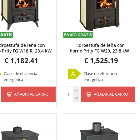
GRATIS
ENVÍO GRATIS
droestufa de leña con
Hidroestufa de leña con
 Prity FG W18 R, 23.4 kW
horno Prity FG W20, 23.8 kW
€ 1,182.41
€ 1,525.19
A
Clase de eficiencia
Clase de eficiencia
energética
energética
AÑADIR AL CARRO
AÑADIR AL CARRO