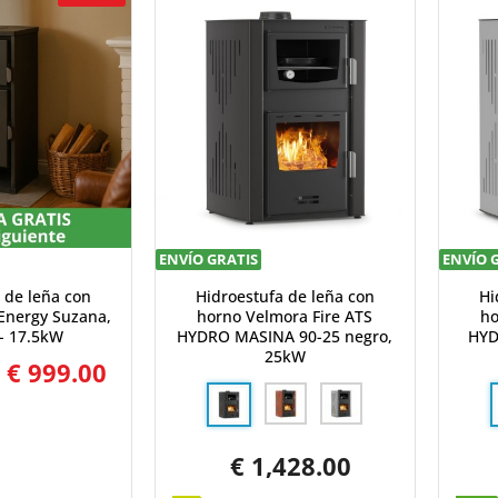
ENVÍO GRATIS
ENVÍO 
 de leña con
Hidroestufa de leña con
Hi
Energy Suzana,
horno Velmora Fire ATS
ho
- 17.5kW
HYDRO MASINA 90-25 negro,
HYD
25kW
€ 999.00
€ 1,428.00