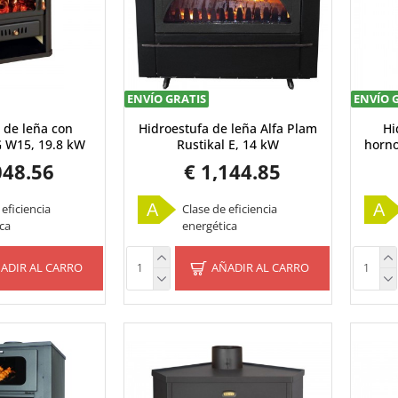
ENVÍO GRATIS
ENVÍO 
 de leña con
Hidroestufa de leña Alfa Plam
Hi
G W15, 19.8 kW
Rustikal E, 14 kW
horno
048.56
€ 1,144.85
A
A
 eficiencia
Clase de eficiencia
ca
energética
ADIR AL CARRO
AÑADIR AL CARRO