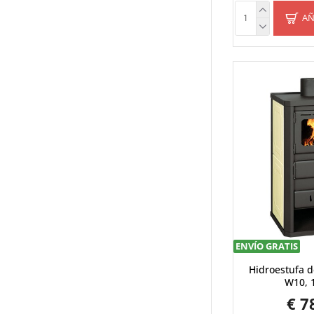
AÑ
ENVÍO GRATIS
Hidroestufa d
W10, 
€ 7