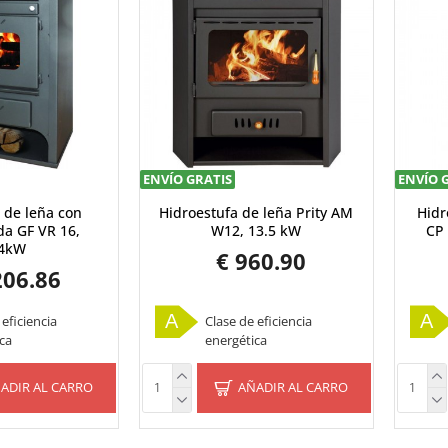
ENVÍO GRATIS
ENVÍO 
 de leña con
Hidroestufa de leña Prity AM
Hidr
da GF VR 16,
W12, 13.5 kW
CP 
.4kW
€ 960.90
206.86
A
A
 eficiencia
Clase de eficiencia
ca
energética
ADIR AL CARRO
AÑADIR AL CARRO