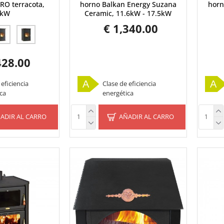
RO terracota,
horno Balkan Energy Suzana
horn
3kW
Ceramic, 11.6kW - 17.5kW
€ 1,340.00
428.00
A
A
 eficiencia
Clase de eficiencia
ca
energética
ADIR AL CARRO
AÑADIR AL CARRO