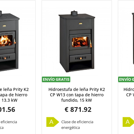
ENVÍO GRATIS
ENVÍO 
e leña Prity K2
Hidroestufa de leña Prity K2
Hidro
apa de hierro
CP W13 con tapa de hierro
CP 
, 13.3 kW
fundido, 15 kW
01.56
€ 871.92
A
A
 eficiencia
Clase de eficiencia
ca
energética