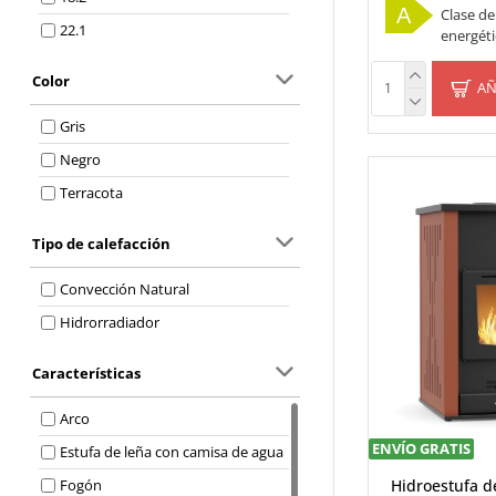
A
Clase de
22.1
energéti
Color
AÑ
Gris
Negro
Terracota
Tipo de calefacción
Convección Natural
Hidrorradiador
Características
Arco
ENVÍO GRATIS
Estufa de leña con camisa de agua
Hidroestufa d
Fogón