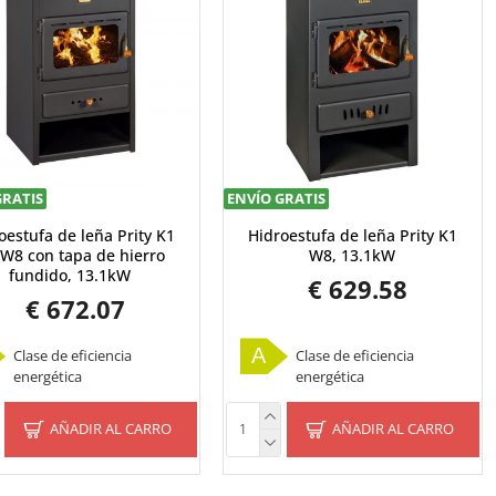
GRATIS
ENVÍO GRATIS
oestufa de leña Prity K1
Hidroestufa de leña Prity K1
W8 con tapa de hierro
W8, 13.1kW
fundido, 13.1kW
€ 629.58
€ 672.07
A
Clase de eficiencia
Clase de eficiencia
energética
energética
AÑADIR AL CARRO
AÑADIR AL CARRO