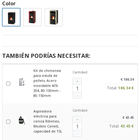
Color
TAMBIÉN PODRÍAS NECESITAR:
Kit de chimenea
Cantidad:
para estufa de
€ 186.34
pellets, Acero
+
inoxidable AISI
Total:
186.34 €
304, 80-130mm -
80-150mm
-
Cantidad:
Aspiradora
eléctrica para
€ 43.45
+
ceniza Ribimex,
Total:
43.45 €
Modelo Cenetì,
capacidad de 15L
-