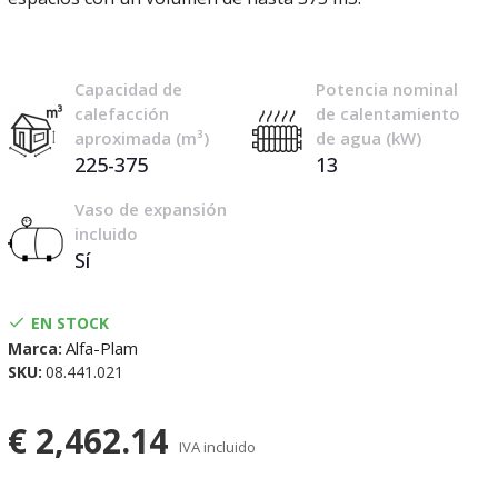
Capacidad de
Potencia nominal
calefacción
de calentamiento
aproximada (m³)
de agua (kW)
225-375
13
Vaso de expansión
incluido
Sí
EN STOCK
Alfa-Plam
Marca:
SKU:
08.441.021
€ 2,462.14
IVA incluido