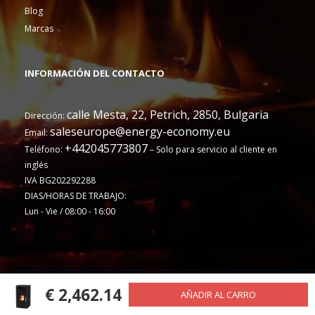
Blog
Marcas
INFORMACIÓN DEL CONTACTO
calle Mesta, 22, Petrich, 2850, Bulgaria
Dirección:
saleseurope@energy-economy.eu
Email:
+442045773807
Teléfono:
– Solo para servicio al cliente en
inglés
IVA BG202292288
DIAS/HORAS DE TRABAJO:
Lun - Vie / 08:00 - 16:00
€ 2,462.14
© Energy Economy LTD 2023. Reservados todos los derechos.
AÑADIR AL CARRO