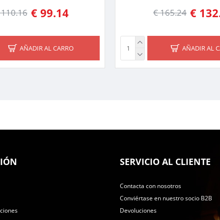
€ 99.14
€ 132
 110.16
€ 165.24
AÑADIR AL CARRO
AÑADIR AL 
IÓN
SERVICIO AL CLIENTE
Contacta con nosotros
Conviértase en nuestro socio B2B
uciones
Devoluciones