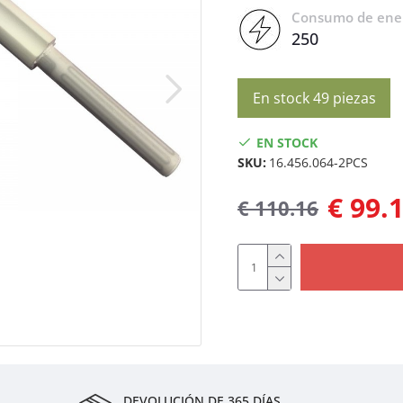
Consumo de ener
250
En stock 49 piezas
EN STOCK
SKU:
16.456.064-2PCS
€ 99.
€ 110.16
DEVOLUCIÓN DE 365 DÍAS