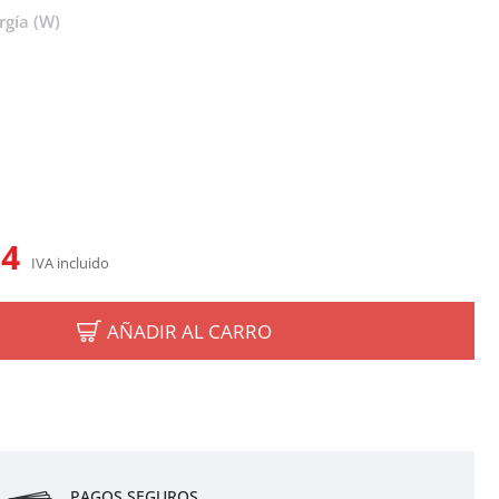
gía (W)
14
IVA incluido
AÑADIR AL CARRO
PAGOS SEGUROS