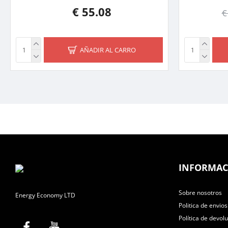
€ 55.08
€
AÑADIR AL CARRO
INFORMAC
Sobre nosotros
Energy Economy LTD
Politica de envios
Política de devol