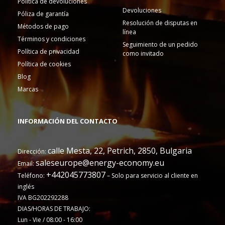
Política de devoluciones
Devoluciones
Póliza de garantía
Resolución de disputas en
Métodos de pago
línea
Términos y condiciones
Seguimiento de un pedido
Política de privacidad
como invitado
Política de cookies
Blog
Marcas
INFORMACIÓN DEL CONTACTO
calle Mesta, 22, Petrich, 2850, Bulgaria
Dirección:
saleseurope@energy-economy.eu
Email:
+442045773807
Teléfono:
– Solo para servicio al cliente en
inglés
IVA BG202292288
DIAS/HORAS DE TRABAJO:
Lun - Vie / 08:00 - 16:00