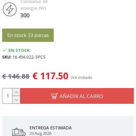
Consumo de
energía (W)
300
En stock 33 piezas
EN STOCK
SKU:
16.456.022-3PCS
€ 117.50
€ 146.88
IVA incluido
AÑADIR AL CARRO
ENTREGA ESTIMADA
23.Aug.2026