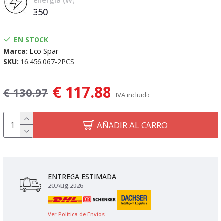
energía (W)
350
EN STOCK
Eco Spar
Marca:
SKU:
16.456.067-2PCS
€ 117.88
€ 130.97
IVA incluido
AÑADIR AL CARRO
ENTREGA ESTIMADA
20.Aug.2026
Ver Política de Envíos