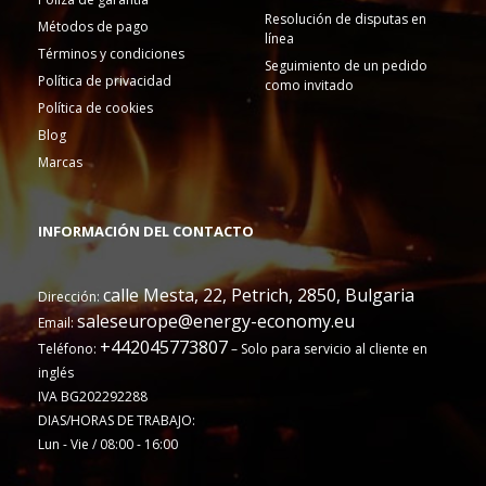
Resolución de disputas en
Métodos de pago
línea
Términos y condiciones
Seguimiento de un pedido
Política de privacidad
como invitado
Política de cookies
Blog
Marcas
INFORMACIÓN DEL CONTACTO
calle Mesta, 22, Petrich, 2850, Bulgaria
Dirección:
saleseurope@energy-economy.eu
Email:
+442045773807
Teléfono:
– Solo para servicio al cliente en
inglés
IVA BG202292288
DIAS/HORAS DE TRABAJO:
Lun - Vie / 08:00 - 16:00