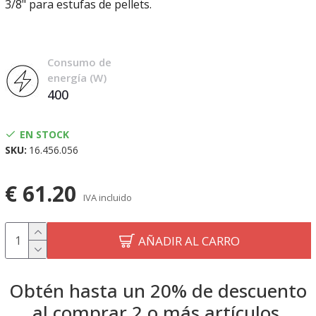
3/8" para estufas de pellets.
Consumo de
energía (W)
400
EN STOCK
SKU:
16.456.056
€ 61.20
IVA incluido
AÑADIR AL CARRO
Obtén hasta un 20% de descuento
al comprar 2 o más artículos.