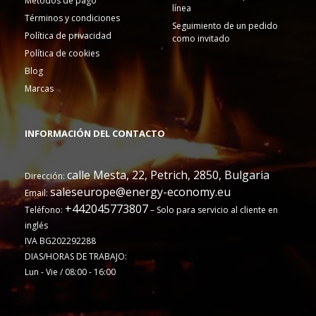
Métodos de pago
línea
Términos y condiciones
Seguimiento de un pedido
Política de privacidad
como invitado
Política de cookies
Blog
Marcas
INFORMACIÓN DEL CONTACTO
calle Mesta, 22, Petrich, 2850, Bulgaria
Dirección:
saleseurope@energy-economy.eu
Email:
+442045773807
Teléfono:
– Solo para servicio al cliente en
inglés
IVA BG202292288
DIAS/HORAS DE TRABAJO:
Lun - Vie / 08:00 - 16:00